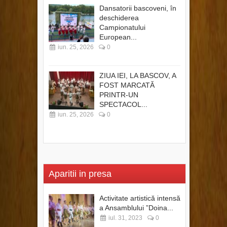
Dansatorii bascoveni, în
deschiderea
Campionatului
European...
iun. 25, 2026
0
ZIUA IEI, LA BASCOV, A
FOST MARCATĂ
PRINTR-UN
SPECTACOL...
iun. 25, 2026
0
Aparitii in presa
Activitate artistică intensă
a Ansamblului ”Doina...
iul. 31, 2023
0