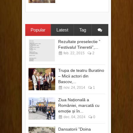
Popular
Latest
Tag
Rezultate preselectie ”
Festivalul Tineretii”,...
feb. 22, 2015
2
Trupa de teatru Buratino
– Micii actori din
Bascov,...
nov. 24, 2014
1
Ziua Națională a
României, marcată cu
emoție și în...
dec. 04, 2024
0
Dansatorii ”Doina