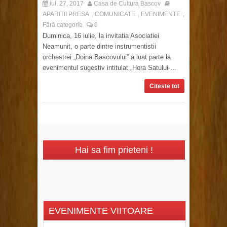
iul. 27, 2017
Casa de Cultura Bascov
APARITII PRESA
COMUNICATE
EVENIMENTE
,
,
,
Fără categorie
0
Duminica, 16 iulie, la invitatia Asociatiei
Neamunit, o parte dintre instrumentistii
orchestrei „Doina Bascovului” a luat parte la
evenimentul sugestiv intitulat „Hora Satului-...
Citeste tot
Hai sa fim prieteni !
EVENIMENTE VIITOARE