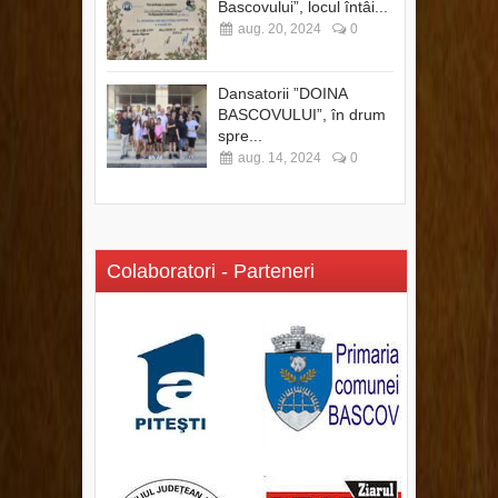
Bascovului”, locul întâi...
aug. 20, 2024
0
Dansatorii ”DOINA
BASCOVULUI”, în drum
spre...
aug. 14, 2024
0
Colaboratori - Parteneri