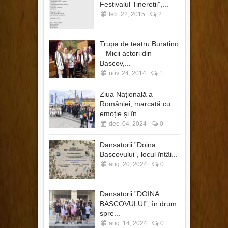
Festivalul Tineretii”,...
feb. 22, 2015
2
Trupa de teatru Buratino
– Micii actori din
Bascov,...
nov. 24, 2014
1
Ziua Națională a
României, marcată cu
emoție și în...
dec. 04, 2024
0
Dansatorii ”Doina
Bascovului”, locul întâi...
aug. 20, 2024
0
Dansatorii ”DOINA
BASCOVULUI”, în drum
spre...
aug. 14, 2024
0