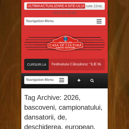
ULTIMA ACTUALIZARE A SITE-ULUI
iulie 22nd,
2026 10:28 AM
ansatorii bascoveni, pe scena Festivalului Călușăresc ’’ILIE MARTIN’’, din Colonești
CURSURI LA
ANSATORII BASCOVENI, CÂȘTIGĂTORII MARELUI PREMIU ȘI AL TROFELUI 
ZI
ansatorii bascoveni au început luna iulie pe platoul de filmare, la Antena Stars!
Tag Archive:
2026
,
ansatorii bascoveni, pe scena Festivalului Călușăresc ’’ILIE MARTIN’’, din Colonești
bascoveni
,
campionatului
,
dansatorii
,
de
,
deschiderea
,
european
,