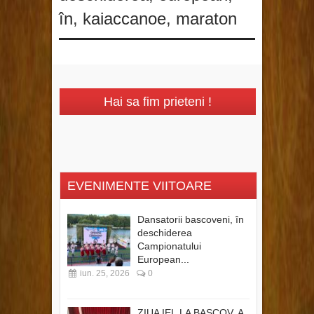
în
,
kaiaccanoe
,
maraton
Hai sa fim prieteni !
EVENIMENTE VIITOARE
Dansatorii bascoveni, în
deschiderea
Campionatului
European...
iun. 25, 2026
0
ZIUA IEI, LA BASCOV, A