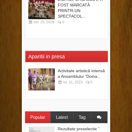
FOST MARCATĂ
PRINTR-UN
SPECTACOL...
iun. 25, 2026
0
Aparitii in presa
Activitate artistică intensă
a Ansamblului ”Doina...
iul. 31, 2023
0
Popular
Latest
Tag
Rezultate preselectie ”