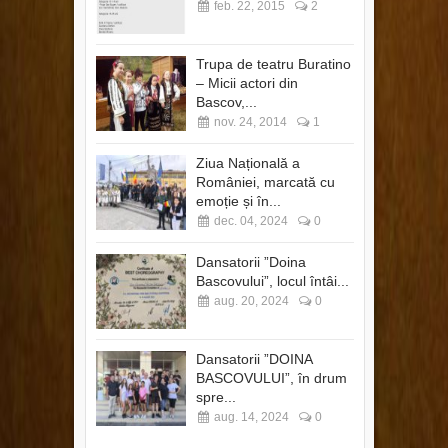
feb. 22, 2015
2
Trupa de teatru Buratino
– Micii actori din
Bascov,...
nov. 24, 2014
1
Ziua Națională a
României, marcată cu
emoție și în...
dec. 04, 2024
0
Dansatorii ”Doina
Bascovului”, locul întâi...
aug. 20, 2024
0
Dansatorii ”DOINA
BASCOVULUI”, în drum
spre...
aug. 14, 2024
0