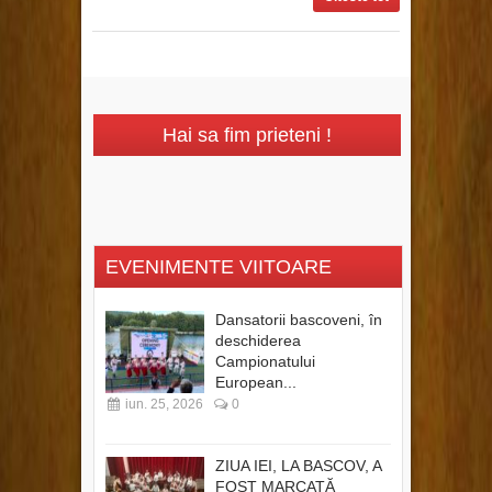
Hai sa fim prieteni !
EVENIMENTE VIITOARE
Dansatorii bascoveni, în
deschiderea
Campionatului
European...
iun. 25, 2026
0
ZIUA IEI, LA BASCOV, A
FOST MARCATĂ