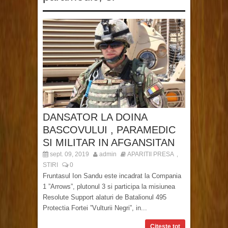
DANSATOR LA DOINA
BASCOVULUI , PARAMEDIC
SI MILITAR IN AFGANSITAN
sept. 09, 2019
admin
APARITII PRESA
,
STIRI
0
Fruntasul Ion Sandu este incadrat la Compania
1 ”Arrows”, plutonul 3 si participa la misiunea
Resolute Support alaturi de Batalionul 495
Protectia Fortei ”Vulturii Negri”, in...
Citeste tot