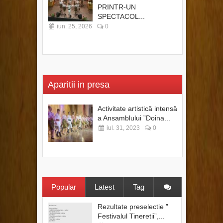
PRINTR-UN
SPECTACOL...
iun. 25, 2026
0
Aparitii in presa
Activitate artistică intensă
a Ansamblului ”Doina...
iul. 31, 2023
0
Popular
Latest
Tag
Rezultate preselectie ”
Festivalul Tineretii”,...