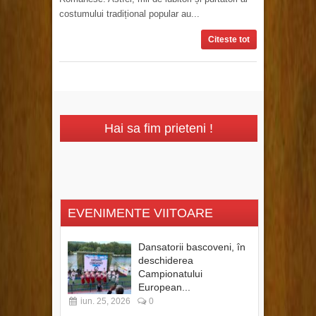
costumului tradițional popular au...
Citeste tot
Hai sa fim prieteni !
EVENIMENTE VIITOARE
Dansatorii bascoveni, în
deschiderea
Campionatului
European...
iun. 25, 2026
0