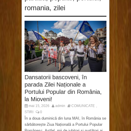
romania
,
zilei
Dansatorii bascoveni, în
parada Zilei Naționale a
Portului Popular din România,
la Mioveni!
mai 15, 2026
admin
COMUNICATE
,
STIRI
0
În a doua duminică din luna MAI, în România se
sărbătorește Ziua Națională a Portului Popular
Românesc. Astfel, mii de iubitori și purtători ai