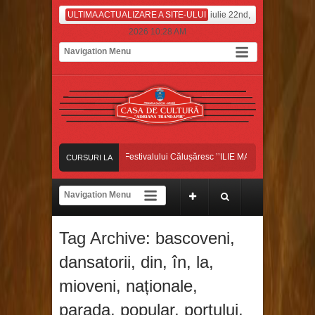
ULTIMA ACTUALIZARE A SITE-ULUI
iulie 22nd,
2026 10:28 AM
nsatorii bascoveni, pe scena Festivalului Călușăresc ’’ILIE MARTIN’’, din Colonești,
CURSURI LA
ANSATORII BASCOVENI, CÂȘTIGĂTORII MARELUI PREMIU ȘI AL TROFELUI C
ZI
nsatorii bascoveni au început luna iulie pe platoul de filmare, la Antena Stars!
Tag Archive:
bascoveni
,
nsatorii bascoveni, pe scena Festivalului Călușăresc ’’ILIE MARTIN’’, din Colonești,
dansatorii
,
din
,
în
,
la
,
mioveni
,
naționale
,
parada
,
popular
,
portului
,