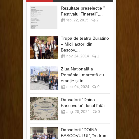
Rezultate preselectie ”
Festivalul Tineretii”,...
feb. 22, 2015
2
Trupa de teatru Buratino
– Micii actori din
Bascov,...
nov. 24, 2014
1
Ziua Națională a
României, marcată cu
emoție și în...
dec. 04, 2024
0
Dansatorii ”Doina
Bascovului”, locul întâi...
aug. 20, 2024
0
Dansatorii ”DOINA
BASCOVULUI”, în drum