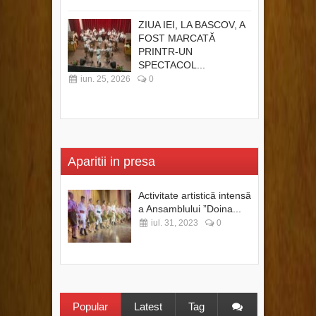
ZIUA IEI, LA BASCOV, A
FOST MARCATĂ
PRINTR-UN
SPECTACOL...
iun. 25, 2026
0
Aparitii in presa
Activitate artistică intensă
a Ansamblului ”Doina...
iul. 31, 2023
0
Popular
Latest
Tag