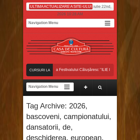
ULTIMA ACTUALIZARE A SITE-ULUI
iulie 22nd,
2026 10:28 AM
Dansatorii bascoveni, pe scena Festivalului Călușăresc ’’ILIE MARTIN’’, din Coloneș
CURSURI LA
DANSATORII BASCOVENI, CÂȘTIGĂTORII MARELUI PREMIU ȘI AL TROFELUI
ZI
Dansatorii bascoveni au început luna iulie pe platoul de filmare, la Antena Stars!
Tag Archive:
2026
,
Dansatorii bascoveni, pe scena Festivalului Călușăresc ’’ILIE MARTIN’’, din Coloneș
bascoveni
,
campionatului
,
dansatorii
,
de
,
deschiderea
,
european
,