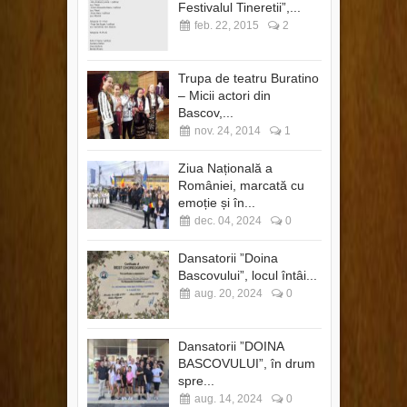
Festivalul Tineretii”,...
feb. 22, 2015
2
Trupa de teatru Buratino
– Micii actori din
Bascov,...
nov. 24, 2014
1
Ziua Națională a
României, marcată cu
emoție și în...
dec. 04, 2024
0
Dansatorii ”Doina
Bascovului”, locul întâi...
aug. 20, 2024
0
Dansatorii ”DOINA
BASCOVULUI”, în drum
spre...
aug. 14, 2024
0