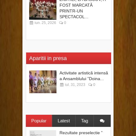
FOST MARCATĂ
PRINTR-UN
SPECTACOL...
iun. 25, 2026
0
Aparitii in presa
Activitate artistică intensă
a Ansamblului ”Doina...
iul. 31, 2023
0
Popular
Latest
Tag
Rezultate preselectie ”