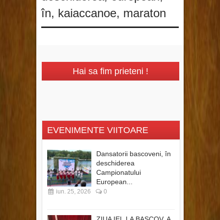
în
,
kaiaccanoe
,
maraton
Hai sa fim prieteni !
EVENIMENTE VIITOARE
Dansatorii bascoveni, în
deschiderea
Campionatului
European...
iun. 25, 2026
0
ZIUA IEI, LA BASCOV, A