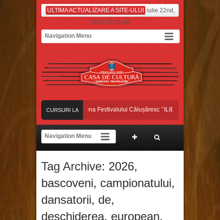
ULTIMA ACTUALIZARE A SITE-ULUI
iulie 22nd,
2026 10:28 AM
Dansatorii bascoveni, pe scena Festivalului Călușăresc ’’ILIE MARTIN’’, din Colon
CURSURI LA
DANSATORII BASCOVENI, CÂȘTIGĂTORII MARELUI PREMIU ȘI AL TROFEL
ZI
Dansatorii bascoveni au început luna iulie pe platoul de filmare, la Antena Stars!
Tag Archive:
2026
,
Dansatorii bascoveni, pe scena Festivalului Călușăresc ’’ILIE MARTIN’’, din Colon
bascoveni
,
campionatului
,
dansatorii
,
de
,
deschiderea
,
european
,