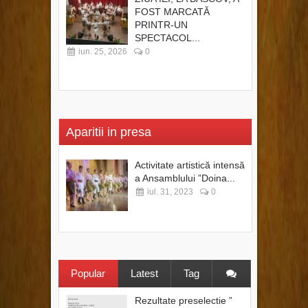
FOST MARCATĂ
PRINTR-UN
SPECTACOL...
iun. 25, 2026
0
Aparitii in presa
Activitate artistică intensă
a Ansamblului ”Doina...
iul. 31, 2023
0
Popular
Latest
Tag
Rezultate preselectie ”