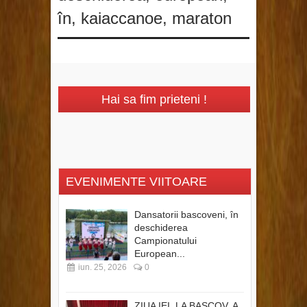
în
,
kaiaccanoe
,
maraton
Hai sa fim prieteni !
EVENIMENTE VIITOARE
Dansatorii bascoveni, în
deschiderea
Campionatului
European...
iun. 25, 2026
0
ZIUA IEI, LA BASCOV, A