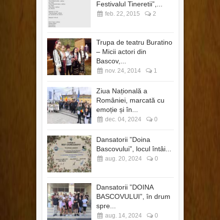
Festivalul Tineretii”,...
feb. 22, 2015
2
Trupa de teatru Buratino
– Micii actori din
Bascov,...
nov. 24, 2014
1
Ziua Națională a
României, marcată cu
emoție și în...
dec. 04, 2024
0
Dansatorii ”Doina
Bascovului”, locul întâi...
aug. 20, 2024
0
Dansatorii ”DOINA
BASCOVULUI”, în drum
spre...
aug. 14, 2024
0