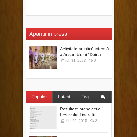
Aparitii in presa
Activitate artistică intensă
a Ansamblului ”Doina...
iul. 31, 2023
0
Popular
Latest
Tag
Rezultate preselectie ”
Festivalul Tineretii”,...
feb. 22, 2015
2