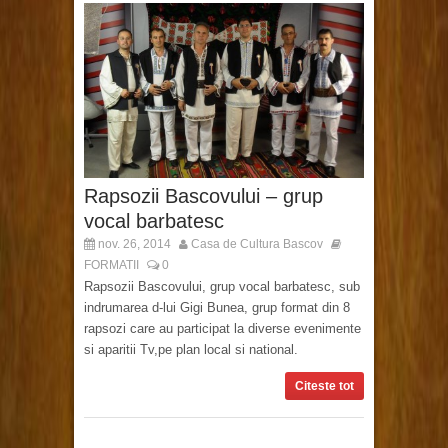
Rapsozii Bascovului – grup
vocal barbatesc
nov. 26, 2014
Casa de Cultura Bascov
FORMATII
0
Rapsozii Bascovului, grup vocal barbatesc, sub
indrumarea d-lui Gigi Bunea, grup format din 8
rapsozi care au participat la diverse evenimente
si aparitii Tv,pe plan local si national.
Citeste tot