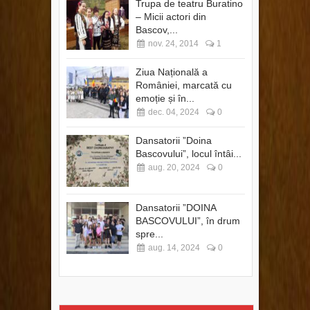
Trupa de teatru Buratino
– Micii actori din
Bascov,...
nov. 24, 2014
1
Ziua Națională a
României, marcată cu
emoție și în...
dec. 04, 2024
0
Dansatorii ”Doina
Bascovului”, locul întâi...
aug. 20, 2024
0
Dansatorii ”DOINA
BASCOVULUI”, în drum
spre...
aug. 14, 2024
0