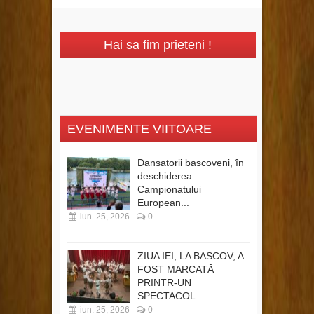
Hai sa fim prieteni !
EVENIMENTE VIITOARE
Dansatorii bascoveni, în
deschiderea
Campionatului
European...
iun. 25, 2026
0
ZIUA IEI, LA BASCOV, A
FOST MARCATĂ
PRINTR-UN
SPECTACOL...
iun. 25, 2026
0