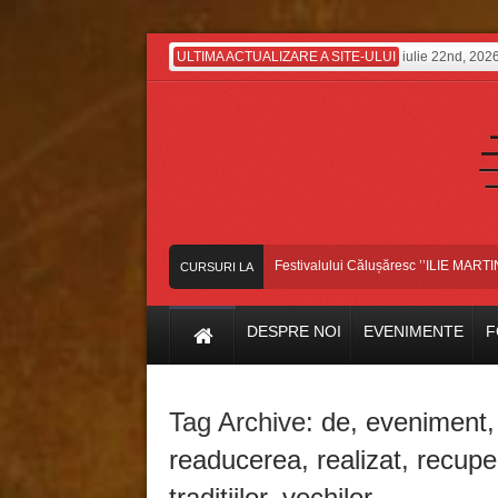
ULTIMA ACTUALIZARE A SITE-ULUI
iulie 22nd, 202
Dansatorii bascoveni, pe scena Festivalului Călușăresc ’’ILIE MARTIN’’, di
CURSURI LA
ZI
DESPRE NOI
EVENIMENTE
F
Tag Archive:
de
,
eveniment
readucerea
,
realizat
,
recupe
traditiilor
,
vechilor