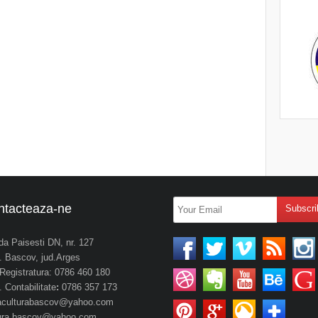
ntacteaza-ne
da Paisesti DN, nr. 127
 Bascov, jud.Arges
. Registratura: 0786 460 180
 Contabilitate
:
0786 357 173
aculturabascov@yahoo.com
tura.bascov@yahoo.com