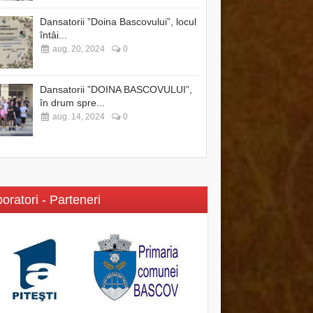
Dansatorii ”Doina Bascovului”, locul
întâi...
aug. 20, 2024
0
Dansatorii ”DOINA BASCOVULUI”,
în drum spre...
aug. 14, 2024
0
oratori - Parteneri