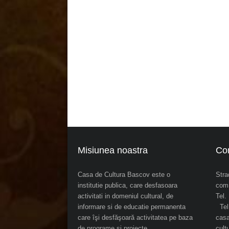
Misiunea noastra
Co
Casa de Cultura Bascov este o
Stra
institutie publica, care desfasoara
com.
activitati in domeniul cultural, de
Tel
informare si de educatie permanenta
Tel.
care îşi desfăşoară activitatea pe baza
cas
de programe şi proiecte
cul