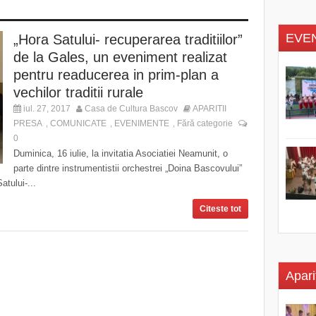
EVE
„Hora Satului- recuperarea traditiilor”
de la Gales, un eveniment realizat
pentru readucerea in prim-plan a
vechilor traditii rurale
iul. 27, 2017
Casa de Cultura Bascov
APARITII
PRESA
COMUNICATE
EVENIMENTE
Fără categorie
,
,
,
0
Duminica, 16 iulie, la invitatia Asociatiei Neamunit, o
parte dintre instrumentistii orchestrei „Doina Bascovului”
atului-...
Citeste tot
Apari