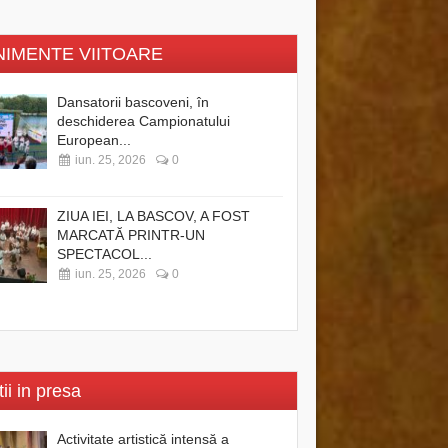
NIMENTE VIITOARE
Dansatorii bascoveni, în
deschiderea Campionatului
European...
iun. 25, 2026
0
ZIUA IEI, LA BASCOV, A FOST
MARCATĂ PRINTR-UN
SPECTACOL...
iun. 25, 2026
0
tii in presa
Activitate artistică intensă a