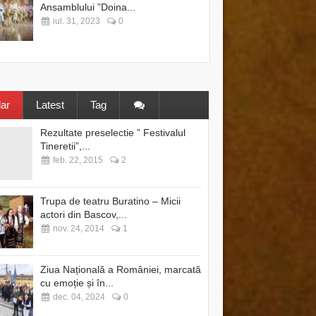
Ansamblului ”Doina...
iul. 31, 2023
0
ar
Latest
Tag
Rezultate preselectie ” Festivalul
Tineretii”,...
feb. 22, 2015
2
Trupa de teatru Buratino – Micii
actori din Bascov,...
nov. 24, 2014
1
Ziua Națională a României, marcată
cu emoție și în...
dec. 04, 2024
0