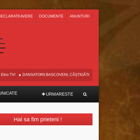
ECLARATII AVERE
DOCUMENTE
ANUNTURI
o TV!
DANSATORII BASCOVENI, CÂȘTIGĂTORII MARELUI PREMIU ȘI AL T
NICATE
URMARESTE
Hai sa fim prieteni !