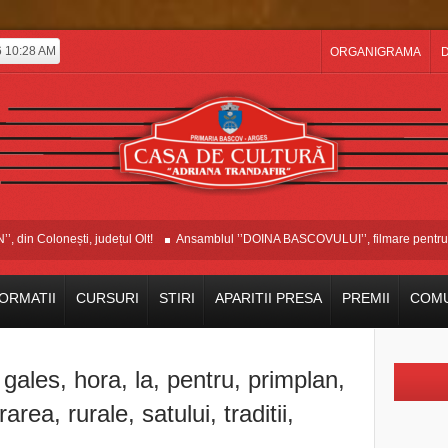
6 10:28 AM
ORGANIGRAMA
D
n Colonești, județul Olt!
Ansamblul ’’DOINA BASCOVULUI’’, filmare pentru Etn
ORMATII
CURSURI
STIRI
APARITII PRESA
PREMII
COMU
,
gales
,
hora
,
la
,
pentru
,
primplan
,
rarea
,
rurale
,
satului
,
traditii
,