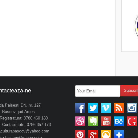
ntacteaza-ne
da Paisesti DN, nr. 127
 Bascov, jud.Arges
. Registratura: 0786 460 180
 Contabilitate
:
0786 357 173
aculturabascov@yahoo.com
tura.bascov@yahoo.com