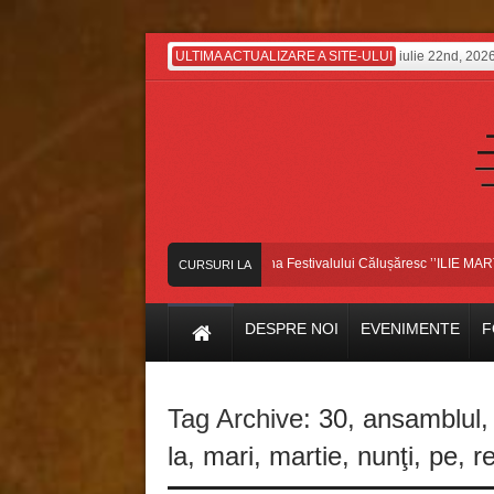
ULTIMA ACTUALIZARE A SITE-ULUI
iulie 22nd, 202
Dansatorii bascoveni, pe scena Festivalului Călușăresc ’’ILIE MARTIN’’, 
CURSURI LA
ZI
DESPRE NOI
EVENIMENTE
F
Tag Archive:
30
,
ansamblul
la
,
mari
,
martie
,
nunţi
,
pe
,
re