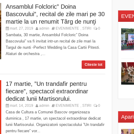
Ansamblul Folcloric” Doina
Bascovului”, recital de zile mari pe 30
EVE
martie la un renumit Târg de nunţi
mart. 27, 2019
admin
EVENIMENTE
STIRI
0
,
Sambata, 30 martie, Ansamblul Folcloric” Doina
Bascovului” va fi invitat intr-un recital de zile mari la
Targul de nunti -Perfect Wedding la Casa Cartii Pitesti.
Alaturi de orchestra ,...
Citeste tot
17 martie, ”Un trandafir pentru
fiecare”, spectacol extraordinar
dedicat lunii Martisorului.
mart. 14, 2019
admin
EVENIMENTE
STIRI
0
,
Casa de Cultura a Comunei Bascov organizeaza
Apari
duminica , 17 martie, un spectacol extraordinar dedicat
lunii Martisorului. Organizatorii spectacolului ”Un trandafir
pentru fiecare” vor...