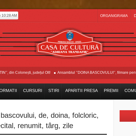
6 10:28 AM
ORGANIGRAMA
D
din Colonești, județul Olt!
Ansamblul ’’DOINA BASCOVULUI’’, filmare pentru E
ORMATII
CURSURI
STIRI
APARITII PRESA
PREMII
COMU
,
bascovului
,
de
,
doina
,
folcloric
,
cital
,
renumit
,
târg
,
zile