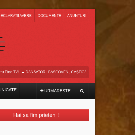
ECLARATII AVERE
DOCUMENTE
ANUNTURI
tno TV!
DANSATORII BASCOVENI, CÂȘTIGĂTORII MARELUI PREMIU ȘI AL
NICATE
URMARESTE
Hai sa fim prieteni !