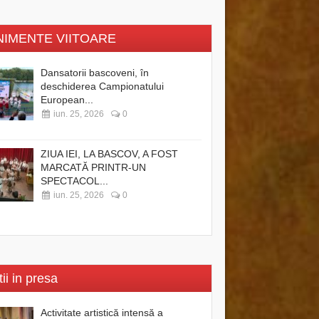
NIMENTE VIITOARE
Dansatorii bascoveni, în
deschiderea Campionatului
European...
iun. 25, 2026
0
ZIUA IEI, LA BASCOV, A FOST
MARCATĂ PRINTR-UN
SPECTACOL...
iun. 25, 2026
0
tii in presa
Activitate artistică intensă a