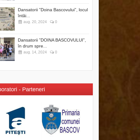
Dansatorii ”Doina Bascovului”, locul
întâi...
aug. 20, 2024
0
Dansatorii ”DOINA BASCOVULUI”,
în drum spre...
aug. 14, 2024
0
oratori - Parteneri