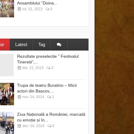
Ansamblului ”Doina...
iul. 31, 2023
0
ar
Latest
Tag
Rezultate preselectie ” Festivalul
Tineretii”,...
feb. 22, 2015
2
Trupa de teatru Buratino – Micii
actori din Bascov,...
nov. 24, 2014
1
Ziua Națională a României, marcată
cu emoție și în...
dec. 04, 2024
0