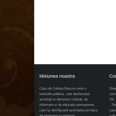
Misiunea noastra
Co
Casa de Cultura Bascov este o
Stra
institutie publica, care desfasoara
com.
activitati in domeniul cultural, de
Tel
informare si de educatie permanenta
Tel.
care îşi desfăşoară activitatea pe baza
cas
de programe şi proiecte
cul