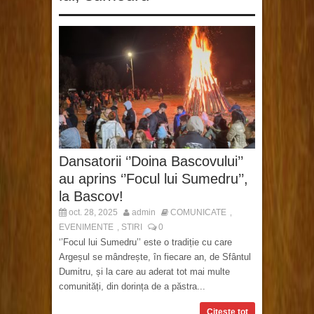
Dansatorii ‘’Doina Bascovului’’
au aprins ‘’Focul lui Sumedru’’,
la Bascov!
oct. 28, 2025
admin
COMUNICATE
,
EVENIMENTE
STIRI
0
,
‘’Focul lui Sumedru’’ este o tradiție cu care
Argeșul se mândrește, în fiecare an, de Sfântul
Dumitru, și la care au aderat tot mai multe
comunități, din dorința de a păstra...
Citeste tot