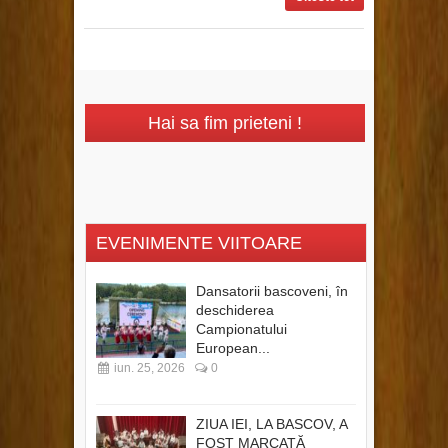
Hai sa fim prieteni !
EVENIMENTE VIITOARE
Dansatorii bascoveni, în
deschiderea
Campionatului
European...
iun. 25, 2026
0
ZIUA IEI, LA BASCOV, A
FOST MARCATĂ