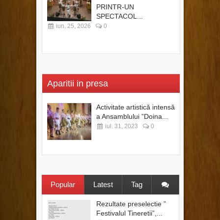
PRINTR-UN
SPECTACOL...
iun. 25, 2026
0
Aparitii in presa
Activitate artistică intensă
a Ansamblului ”Doina...
iul. 31, 2023
0
Popular
Latest
Tag
Rezultate preselectie ”
Festivalul Tineretii”,...