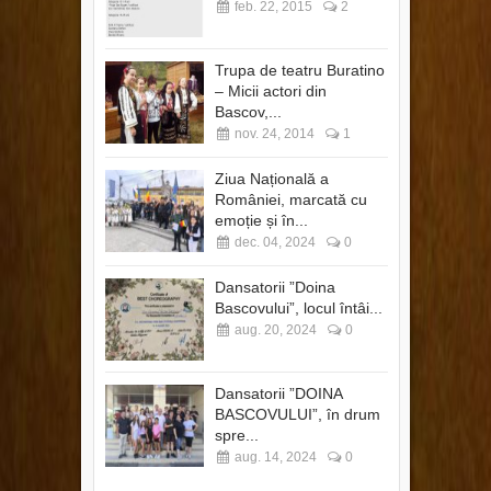
feb. 22, 2015
2
Trupa de teatru Buratino
– Micii actori din
Bascov,...
nov. 24, 2014
1
Ziua Națională a
României, marcată cu
emoție și în...
dec. 04, 2024
0
Dansatorii ”Doina
Bascovului”, locul întâi...
aug. 20, 2024
0
Dansatorii ”DOINA
BASCOVULUI”, în drum
spre...
aug. 14, 2024
0