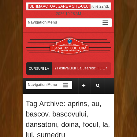
ULTIMA ACTUALIZARE A SITE-ULUI
iulie 22nd,
2026 10:28 AM
Dansatorii bascoveni, pe scena Festivalului Călușăresc ’’ILIE MARTIN’’, din Coloneșt
CURSURI LA
DANSATORII BASCOVENI, CÂȘTIGĂTORII MARELUI PREMIU ȘI AL TROFELUI
ZI
Dansatorii bascoveni au început luna iulie pe platoul de filmare, la Antena Stars!
Tag Archive:
aprins
,
au
,
Dansatorii bascoveni, pe scena Festivalului Călușăresc ’’ILIE MARTIN’’, din Coloneșt
bascov
,
bascovului
,
dansatorii
,
doina
,
focul
,
la
,
lui
,
sumedru