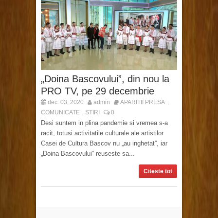
„Doina Bascovului”, din nou la
PRO TV, pe 29 decembrie
dec. 03, 2020
admin
APARITII PRESA
,
COMUNICATE
STIRI
0
,
Desi suntem in plina pandemie si vremea s-a
racit, totusi activitatile culturale ale artistilor
Casei de Cultura Bascov nu „au inghetat”, iar
„Doina Bascovului” reuseste sa...
Citeste tot