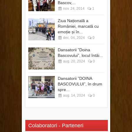
Bascov,...
nov. 24, 2014
1
Ziua Națională a
României, marcată cu
emoție și în...
dec. 04, 2024
0
Dansatorii ”Doina
Bascovului”, locul întâi...
aug. 20, 2024
0
Dansatorii ”DOINA
BASCOVULUI”, în drum
spre...
aug. 14, 2024
0
Colaboratori - Parteneri