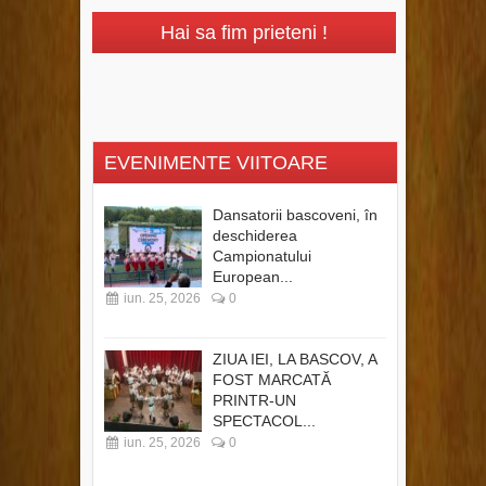
Hai sa fim prieteni !
EVENIMENTE VIITOARE
Dansatorii bascoveni, în
deschiderea
Campionatului
European...
iun. 25, 2026
0
ZIUA IEI, LA BASCOV, A
FOST MARCATĂ
PRINTR-UN
SPECTACOL...
iun. 25, 2026
0