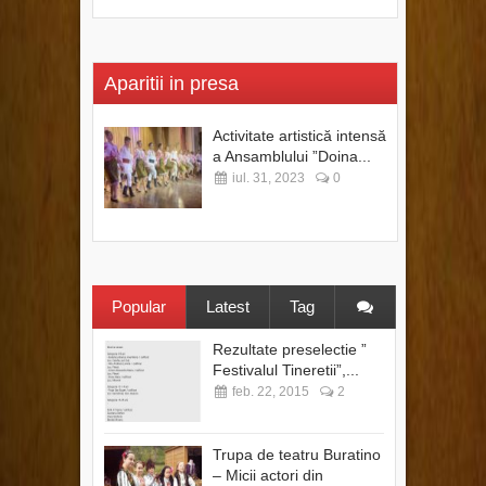
Aparitii in presa
Activitate artistică intensă
a Ansamblului ”Doina...
iul. 31, 2023
0
Popular
Latest
Tag
Rezultate preselectie ”
Festivalul Tineretii”,...
feb. 22, 2015
2
Trupa de teatru Buratino
– Micii actori din