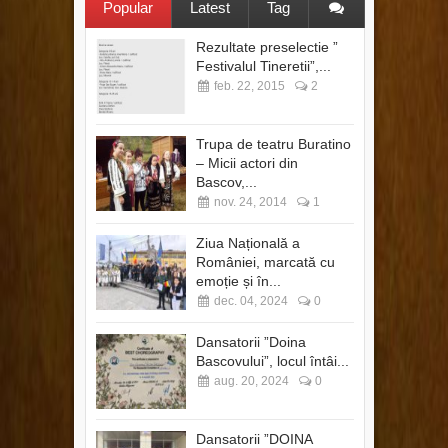
Popular
Latest
Tag
Rezultate preselectie ”
Festivalul Tineretii”,...
feb. 22, 2015
2
Trupa de teatru Buratino
– Micii actori din
Bascov,...
nov. 24, 2014
1
Ziua Națională a
României, marcată cu
emoție și în...
dec. 04, 2024
0
Dansatorii ”Doina
Bascovului”, locul întâi...
aug. 20, 2024
0
Dansatorii ”DOINA