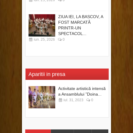
iun. 25, 2026
0
ZIUA IEI, LA BASCOV, A
FOST MARCATĂ
PRINTR-UN
SPECTACOL...
iun. 25, 2026
0
Aparitii in presa
Activitate artistică intensă
a Ansamblului ”Doina...
iul. 31, 2023
0