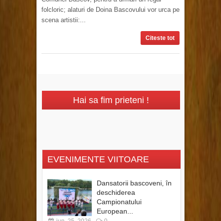
folcloric; alaturi de Doina Bascovului vor urca pe
scena artistii:...
Citeste tot
Hai sa fim prieteni !
EVENIMENTE VIITOARE
Dansatorii bascoveni, în
deschiderea
Campionatului
European...