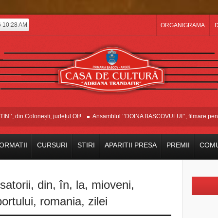
6 10:28 AM
ORGANIGRAMA
D
din Colonești, județul Olt!
Ansamblul ’’DOINA BASCOVULUI’’, filmare pentru E
ORMATII
CURSURI
STIRI
APARITII PRESA
PREMII
COMU
satorii
,
din
,
în
,
la
,
mioveni
,
portului
,
romania
,
zilei