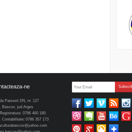
ntacteaza-ne
da Paisesti DN, nr. 127
 Bascov, jud.Arges
. Registratura: 0786 460 180
 Contabilitate
:
0786 357 173
aculturabascov@yahoo.com
tura.bascov@yahoo.com