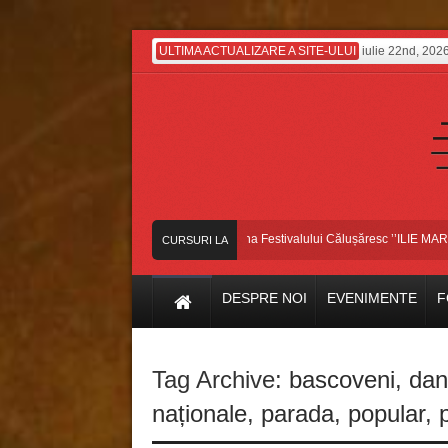
ULTIMA ACTUALIZARE A SITE-ULUI
iulie 22nd, 202
Dansatorii bascoveni, pe scena Festivalului Călușăresc ’’ILIE MARTIN’’, 
CURSURI LA
ZI
DESPRE NOI
EVENIMENTE
F
Tag Archive:
bascoveni
,
dan
naționale
,
parada
,
popular
,