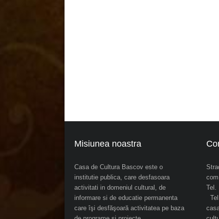
Misiunea noastra
Co
Casa de Cultura Bascov este o
Stra
institutie publica, care desfasoara
com.
activitati in domeniul cultural, de
Tel
informare si de educatie permanenta
Tel.
care îşi desfăşoară activitatea pe baza
cas
de programe şi proiecte
cul