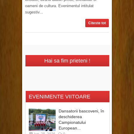
oameni de cultura. Evenimentul intitulat
sugestiv...
Citeste tot
Hai sa fim prieteni !
EVENIMENTE VIITOARE
Dansatorii bascoveni, în
deschiderea
Campionatului
European...