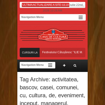
ULTIMA ACTUALIZARE A SITE-ULUI
iulie 22nd,
2026 10:28 AM
ansatorii bascoveni, pe scena Festivalului Călușăresc ’’ILIE MARTIN’’, din Colonești
CURSURI LA
ANSATORII BASCOVENI, CÂȘTIGĂTORII MARELUI PREMIU ȘI AL TROFELUI 
ZI
ansatorii bascoveni au început luna iulie pe platoul de filmare, la Antena Stars!
Tag Archive:
activitatea
,
ansatorii bascoveni, pe scena Festivalului Călușăresc ’’ILIE MARTIN’’, din Colonești
bascov
,
casei
,
comunei
,
cu
,
cultura
,
de
,
eveniment
,
inceput
,
managerul
,