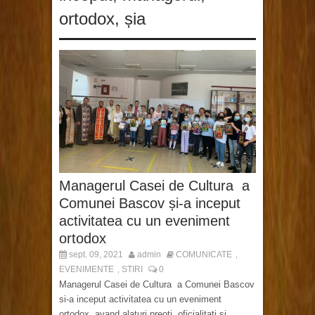
ortodox
,
șia
Managerul Casei de Cultura a
Comunei Bascov și-a inceput
activitatea cu un eveniment
ortodox
sept. 09, 2021
admin
COMUNICATE
,
EVENIMENTE
STIRI
0
,
Managerul Casei de Cultura a Comunei Bascov
si-a inceput activitatea cu un eveniment
ortodox, avand alaturi preoti, oficialitati si