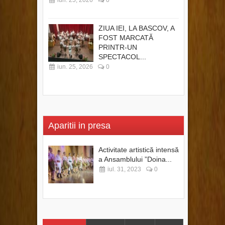
iun. 25, 2026
0
ZIUA IEI, LA BASCOV, A
FOST MARCATĂ
PRINTR-UN
SPECTACOL...
iun. 25, 2026
0
Aparitii in presa
Activitate artistică intensă
a Ansamblului ”Doina...
iul. 31, 2023
0