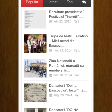
Popular
Latest
Tag
Rezultate preselectie ”
Festivalul Tineretii”,...
feb. 22, 2015
2
Trupa de teatru Buratino
– Micii actori din
Bascov,...
nov. 24, 2014
1
Ziua Națională a
României, marcată cu
emoție și în...
dec. 04, 2024
0
Dansatorii ”Doina
Bascovului”, locul întâi...
aug. 20, 2024
0
Dansatorii ”DOINA