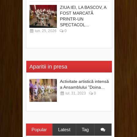
ZIUA IEI, LA BASCOV, A
FOST MARCATĂ
PRINTR-UN
SPECTACOL...
iun. 25, 2026
0
Aparitii in presa
Activitate artistică intensă
a Ansamblului ”Doina...
iul. 31, 2023
0
Popular
Latest
Tag