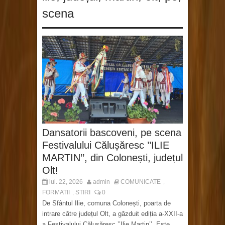
scena
Dansatorii bascoveni, pe scena
Festivalului Călușăresc ’’ILIE
MARTIN’’, din Colonești, județul
Olt!
iul. 22, 2026
admin
COMUNICATE
,
FORMATII
STIRI
0
,
De Sfântul Ilie, comuna Colonești, poarta de
intrare către județul Olt, a găzduit ediția a-XXII-a
a Festivalului Călușăresc ’’Ilie Martin’’. Este