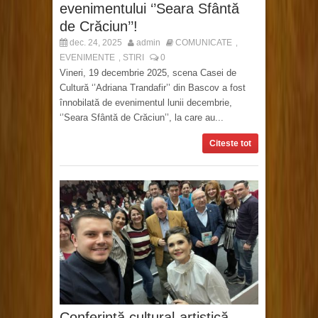
evenimentului ‘’Seara Sfântă
de Crăciun’’!
dec. 24, 2025
admin
COMUNICATE
,
EVENIMENTE
STIRI
0
,
Vineri, 19 decembrie 2025, scena Casei de
Cultură ‘’Adriana Trandafir’’ din Bascov a fost
înnobilată de evenimentul lunii decembrie,
‘’Seara Sfântă de Crăciun’’, la care au...
Citeste tot
Conferință cultural-artistică