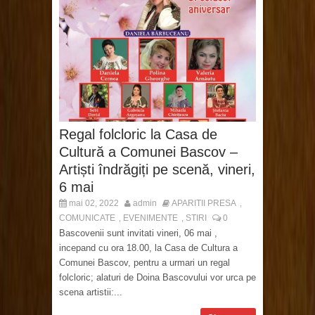
Regal folcloric la Casa de
Cultură a Comunei Bascov –
Artiști îndrăgiți pe scenă, vineri,
6 mai
mai 02, 2022
admin
APARITII PRESA
,
COMUNICATE
EVENIMENTE
STIRI
0
,
,
Bascovenii sunt invitati vineri, 06 mai ,
incepand cu ora 18.00, la Casa de Cultura a
Comunei Bascov, pentru a urmari un regal
folcloric; alaturi de Doina Bascovului vor urca pe
scena artistii:...