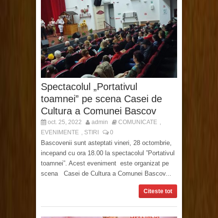
Spectacolul „Portativul
toamnei” pe scena Casei de
Cultura a Comunei Bascov
oct. 25, 2022
admin
COMUNICATE
,
EVENIMENTE
STIRI
0
,
Bascovenii sunt asteptati vineri, 28 octombrie,
incepand cu ora 18.00 la spectacolul ”Portativul
toamnei”. Acest eveniment este organizat pe
scena Casei de Cultura a Comunei Bascov...
Citeste tot