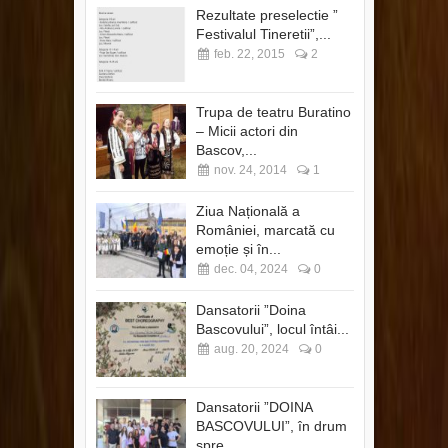
Rezultate preselectie ”
Festivalul Tineretii”,...
feb. 22, 2015
2
Trupa de teatru Buratino
– Micii actori din
Bascov,...
nov. 24, 2014
1
Ziua Națională a
României, marcată cu
emoție și în...
dec. 04, 2024
0
Dansatorii ”Doina
Bascovului”, locul întâi...
aug. 20, 2024
0
Dansatorii ”DOINA
BASCOVULUI”, în drum
spre...