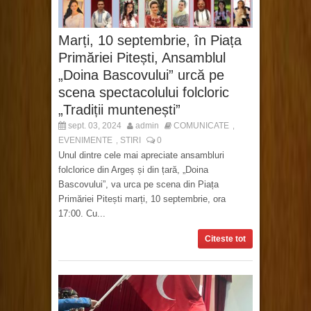
Marți, 10 septembrie, în Piața
Primăriei Pitești, Ansamblul
„Doina Bascovului” urcă pe
scena spectacolului folcloric
„Tradiții muntenești”
sept. 03, 2024
admin
COMUNICATE
,
EVENIMENTE
STIRI
0
,
Unul dintre cele mai apreciate ansambluri
folclorice din Argeș și din țară, „Doina
Bascovului”, va urca pe scena din Piața
Primăriei Pitești marți, 10 septembrie, ora
17:00. Cu...
Citeste tot