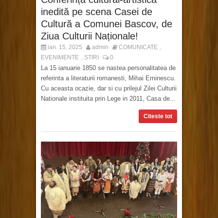
inedită pe scena Casei de
Cultură a Comunei Bascov, de
Ziua Culturii Naționale!
ian. 15, 2025
admin
COMUNICATE
,
EVENIMENTE
STIRI
0
,
La 15 ianuarie 1850 se nastea personalitatea de
referinta a literaturii romanesti, Mihai Eminescu.
Cu aceasta ocazie, dar si cu prilejul Zilei Culturii
Nationale instituita prin Lege in 2011, Casa de...
Citeste tot