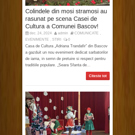
Colindele din mosi stramosi au
rasunat pe scena Casei de
Cultura a Comunei Bascov!
dec. 24, 2024
admin
COMUNICATE
,
EVENIMENTE
STIRI
0
,
Casa de Cultura „Adriana Trandafir” din Bascov
a gazduit un nou eveniment dedicat sarbatorilor
de iarna, in semn de pretuire si respect pentru
traditiile populare. „Seara Sfanta de...
Citeste tot