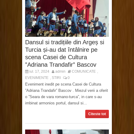
Dansul si tradițiile din Argeș si
Turcia și-au dat întâlnire pe
scena Casei de Cultura
”Adriana Trandafir” Bascov
iul. 17, 2024
admin
COMUNICATE
,
EVENIMENTE
STIRI
0
,
Eveniment inedit pe scena Casei de Cultura
”Adriana Trandafir” Bascov . Miezul verii a oferit
o ”Seara de vara romano-turca”, in care s-au
imbinat armonios portul, dansul si...
Citeste tot