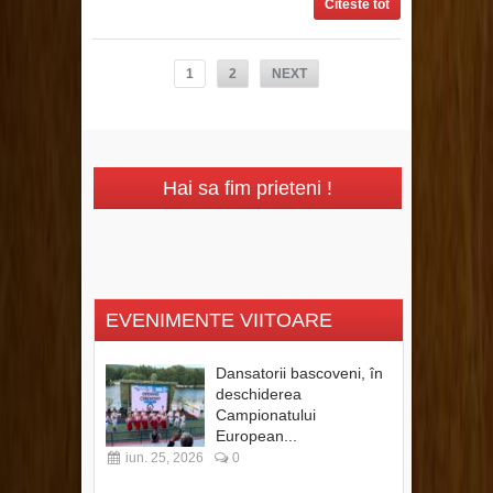
Citeste tot
1
2
NEXT
Hai sa fim prieteni !
EVENIMENTE VIITOARE
Dansatorii bascoveni, în
deschiderea
Campionatului
European...
iun. 25, 2026
0