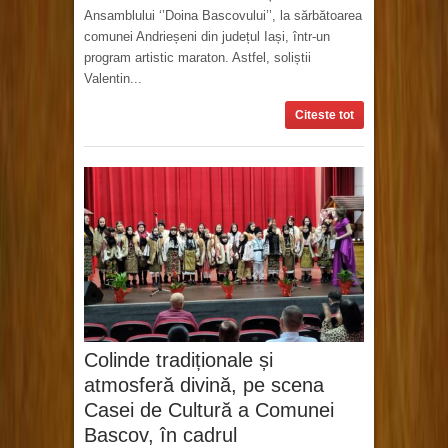
Ansamblului ‘’Doina Bascovului’’, la sărbătoarea
comunei Andrieșeni din județul Iași, într-un
program artistic maraton. Astfel, soliștii
Valentin...
Citeste tot
Colinde tradiționale și
atmosferă divină, pe scena
Casei de Cultură a Comunei
Bascov, în cadrul