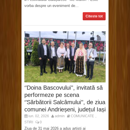
vorba despre un eveniment de...
Citeste tot
‘’Doina Bascovului’’, invitată să
performeze pe scena
‘’Sărbătorii Salcâmului’’, de ziua
comunei Andrieșeni, județul Iași
iun. 02, 2026
admin
COMUNICATE
,
STIRI
0
Ziua de 31 mai 2026 a adus artiști ai