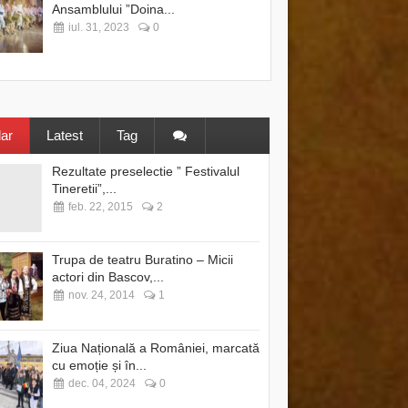
Ansamblului ”Doina...
iul. 31, 2023
0
ar
Latest
Tag
Rezultate preselectie ” Festivalul
Tineretii”,...
feb. 22, 2015
2
Trupa de teatru Buratino – Micii
actori din Bascov,...
nov. 24, 2014
1
Ziua Națională a României, marcată
cu emoție și în...
dec. 04, 2024
0