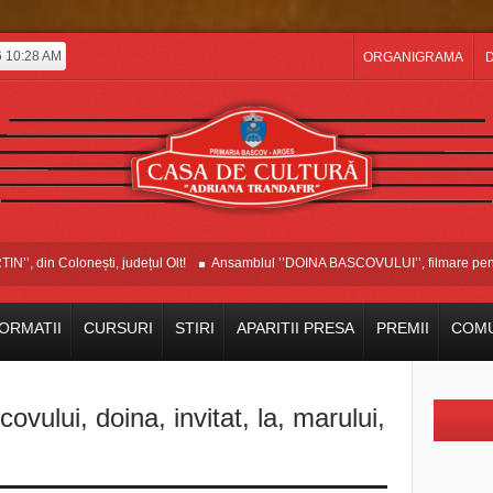
6 10:28 AM
ORGANIGRAMA
D
 din Colonești, județul Olt!
Ansamblul ’’DOINA BASCOVULUI’’, filmare pentru 
ORMATII
CURSURI
STIRI
APARITII PRESA
PREMII
COMU
covului
,
doina
,
invitat
,
la
,
marului
,