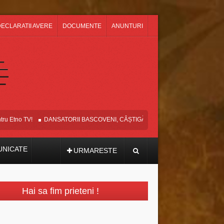
ECLARATII AVERE
DOCUMENTE
ANUNTURI
Etno TV!
DANSATORII BASCOVENI, CÂȘTIGĂTORII MARELUI PREMIU ȘI AL
NICATE
URMARESTE
Hai sa fim prieteni !