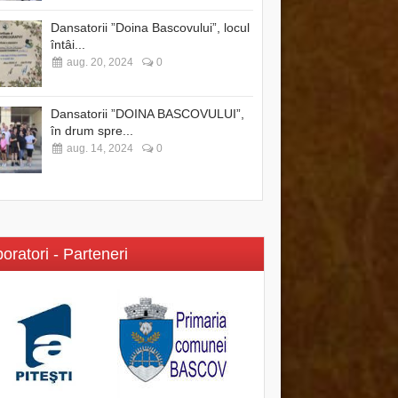
Dansatorii ”Doina Bascovului”, locul
întâi...
aug. 20, 2024
0
Dansatorii ”DOINA BASCOVULUI”,
în drum spre...
aug. 14, 2024
0
oratori - Parteneri