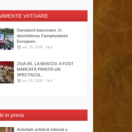
NIMENTE VIITOARE
Dansatorii bascoveni, în
deschiderea Campionatului
European...
iun. 25, 2026
0
ZIUA IEI, LA BASCOV, A FOST
MARCATĂ PRINTR-UN
SPECTACOL...
iun. 25, 2026
0
tii in presa
Activitate artistică intensă a