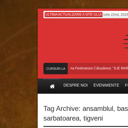
ULTIMA ACTUALIZARE A SITE-ULUI
iulie 22nd, 202
Dansatorii bascoveni, pe scena Festivalului Călușăresc ’’ILIE MARTIN’’,
CURSURI LA
ZI
DESPRE NOI
EVENIMENTE
F
Tag Archive:
ansamblul
,
bas
sarbatoarea
,
tigveni