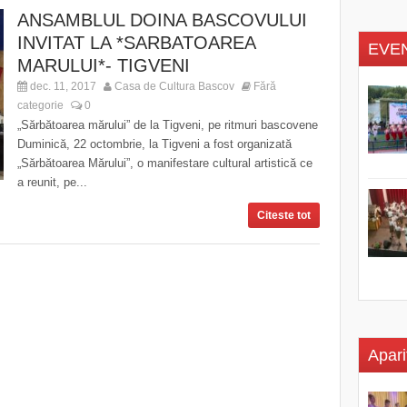
ANSAMBLUL DOINA BASCOVULUI
INVITAT LA *SARBATOAREA
EVE
MARULUI*- TIGVENI
dec. 11, 2017
Casa de Cultura Bascov
Fără
categorie
0
„Sărbătoarea mărului” de la Tigveni, pe ritmuri bascovene
Duminică, 22 octombrie, la Tigveni a fost organizată
„Sărbătoarea Mărului”, o manifestare cultural artistică ce
a reunit, pe...
Citeste tot
Apari