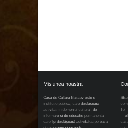
Misiunea noastra
Co
Casa de Cultura Bascov este o
Stra
institutie publica, care desfasoara
com.
activitati in domeniul cultural, de
Tel
informare si de educatie permanenta
Tel.
care îşi desfăşoară activitatea pe baza
cas
de programe şi proiecte
cul