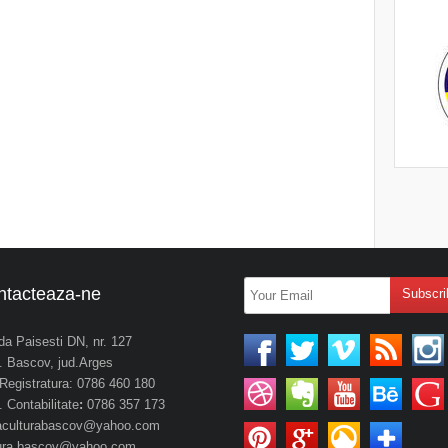
ntacteaza-ne
da Paisesti DN, nr. 127
 Bascov, jud.Arges
. Registratura: 0786 460 180
 Contabilitate
:
0786 357 173
aculturabascov@yahoo.com
tura.bascov@yahoo.com