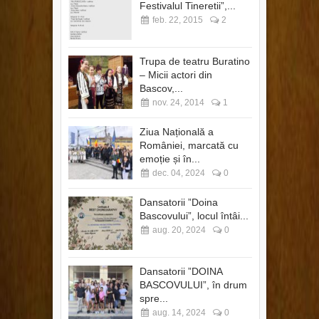
Festivalul Tineretii”,...
feb. 22, 2015
2
Trupa de teatru Buratino
– Micii actori din
Bascov,...
nov. 24, 2014
1
Ziua Națională a
României, marcată cu
emoție și în...
dec. 04, 2024
0
Dansatorii ”Doina
Bascovului”, locul întâi...
aug. 20, 2024
0
Dansatorii ”DOINA
BASCOVULUI”, în drum
spre...
aug. 14, 2024
0