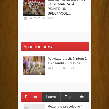
FOST MARCATĂ
PRINTR-UN
SPECTACOL...
iun. 25, 2026
0
Aparitii in presa
Activitate artistică intensă
a Ansamblului ”Doina...
iul. 31, 2023
0
Popular
Latest
Tag
Rezultate preselectie ”