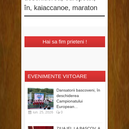
în
,
kaiaccanoe
,
maraton
Hai sa fim prieteni !
EVENIMENTE VIITOARE
Dansatorii bascoveni, în
deschiderea
Campionatului
European...
iun. 25, 2026
0
ZIUA IEI, LA BASCOV, A