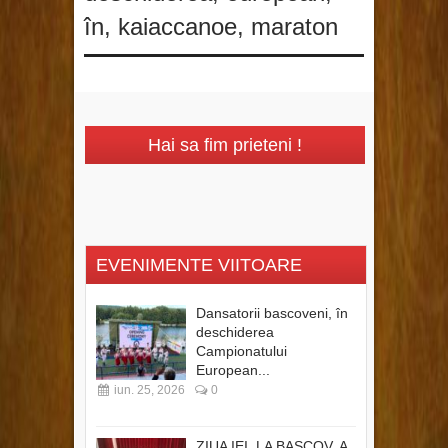
în
,
kaiaccanoe
,
maraton
Hai sa fim prieteni !
EVENIMENTE VIITOARE
Dansatorii bascoveni, în
deschiderea
Campionatului
European...
iun. 25, 2026
0
ZIUA IEI, LA BASCOV, A