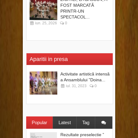
FOST MARCATĂ
PRINTR-UN
SPECTACOL...
iun. 25, 2026
0
Aparitii in presa
Activitate artistică intensă
a Ansamblului ”Doina...
iul. 31, 2023
0
Popular
Latest
Tag
Rezultate preselectie ”