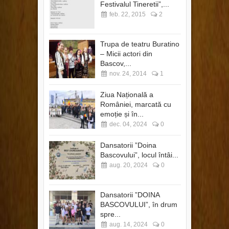
Festivalul Tineretii”,...
feb. 22, 2015
2
Trupa de teatru Buratino
– Micii actori din
Bascov,...
nov. 24, 2014
1
Ziua Națională a
României, marcată cu
emoție și în...
dec. 04, 2024
0
Dansatorii ”Doina
Bascovului”, locul întâi...
aug. 20, 2024
0
Dansatorii ”DOINA
BASCOVULUI”, în drum
spre...
aug. 14, 2024
0