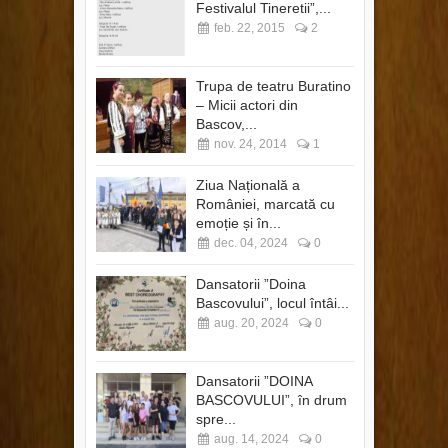
Festivalul Tineretii”,...
feb. 22, 2015
2
Trupa de teatru Buratino
– Micii actori din
Bascov,...
nov. 24, 2014
1
Ziua Națională a
României, marcată cu
emoție și în...
dec. 04, 2024
0
Dansatorii ”Doina
Bascovului”, locul întâi...
aug. 20, 2024
0
Dansatorii ”DOINA
BASCOVULUI”, în drum
spre...
aug. 14, 2024
0