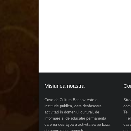
Misiunea noastra
Co
Casa de Cultura Bascov este o
Stra
institutie publica, care desfasoara
com.
activitati in domeniul cultural, de
Tel
informare si de educatie permanenta
Tel.
care îşi desfăşoară activitatea pe baza
cas
de programe şi proiecte
cul