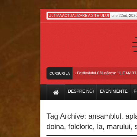
ULTIMA ACTUALIZARE A SITE-ULUI
iulie 22nd, 202
Dansatorii bascoveni, pe scena Festivalului Călușăresc ’’ILIE MARTIN’’, d
CURSURI LA
ZI
DESPRE NOI
EVENIMENTE
F
Tag Archive:
ansamblul
,
apl
doina
,
folcloric
,
la
,
marului
,