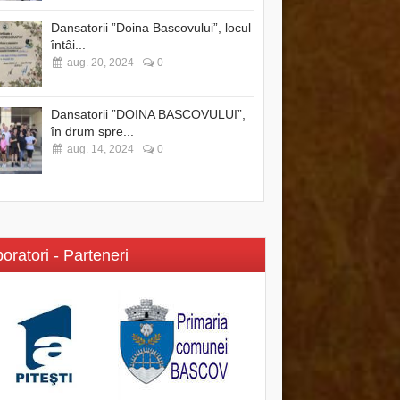
Dansatorii ”Doina Bascovului”, locul
întâi...
aug. 20, 2024
0
Dansatorii ”DOINA BASCOVULUI”,
în drum spre...
aug. 14, 2024
0
oratori - Parteneri