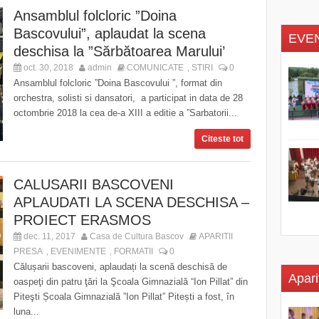
Ansamblul folcloric ”Doina
Bascovului”, aplaudat la scena
EVE
deschisa la ”Sărbătoarea Marului’
oct. 30, 2018
admin
COMUNICATE
STIRI
0
,
Ansamblul folcloric ”Doina Bascovului ”, format din
orchestra, solisti si dansatori, a participat in data de 28
octombrie 2018 la cea de-a XIII a editie a ”Sarbatorii...
Citeste tot
CALUSARII BASCOVENI
APLAUDATI LA SCENA DESCHISA –
PROIECT ERASMOS
dec. 11, 2017
Casa de Cultura Bascov
APARITII
PRESA
EVENIMENTE
FORMATII
0
,
,
Călușarii bascoveni, aplaudați la scenă deschisă de
Apari
oaspeţi din patru ţări la Şcoala Gimnazială “Ion Pillat” din
Piteşti Școala Gimnazială ”Ion Pillat” Pitești a fost, în
luna...