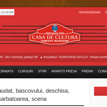
6 10:28 AM
ORGANIGRAMA
D
in Colonești, județul Olt!
Ansamblul ’’DOINA BASCOVULUI’’, filmare pentru Et
ORMATII
CURSURI
STIRI
APARITII PRESA
PREMII
COMU
audat
,
bascovului
,
deschisa
,
sarbatoarea
,
scena