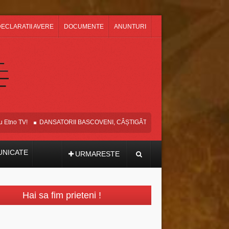
ECLARATII AVERE
DOCUMENTE
ANUNTURI
no TV!
DANSATORII BASCOVENI, CÂȘTIGĂTORII MARELUI PREMIU ȘI AL 
NICATE
URMARESTE
Hai sa fim prieteni !