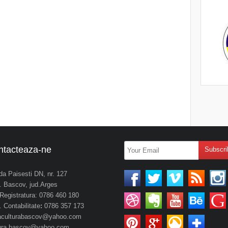
ntacteaza-ne
da Paisesti DN, nr. 127
 Bascov, jud.Arges
. Registratura: 0786 460 180
 Contabilitate
:
0786 357 173
aculturabascov@yahoo.com
tura.bascov@yahoo.com