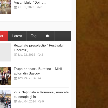
Ansamblului ”Doina...
iul. 31, 2023
0
ar
Latest
Tag
Rezultate preselectie ” Festivalul
Tineretii”,...
feb. 22, 2015
2
Trupa de teatru Buratino – Micii
actori din Bascov,...
nov. 24, 2014
1
Ziua Națională a României, marcată
cu emoție și în...
dec. 04, 2024
0