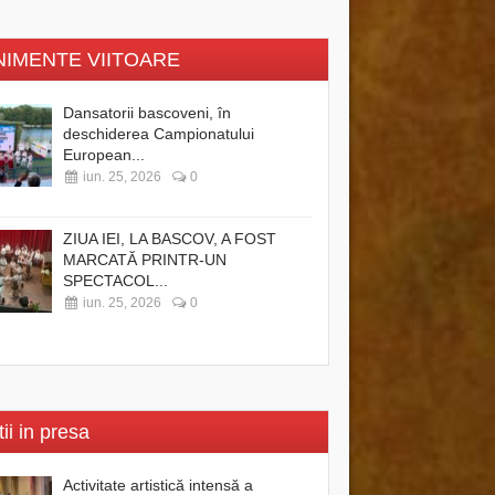
NIMENTE VIITOARE
Dansatorii bascoveni, în
deschiderea Campionatului
European...
iun. 25, 2026
0
ZIUA IEI, LA BASCOV, A FOST
MARCATĂ PRINTR-UN
SPECTACOL...
iun. 25, 2026
0
tii in presa
Activitate artistică intensă a