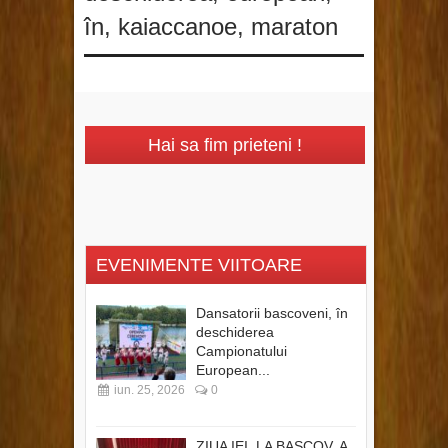
în
,
kaiaccanoe
,
maraton
Hai sa fim prieteni !
EVENIMENTE VIITOARE
Dansatorii bascoveni, în
deschiderea
Campionatului
European...
iun. 25, 2026
0
ZIUA IEI, LA BASCOV, A