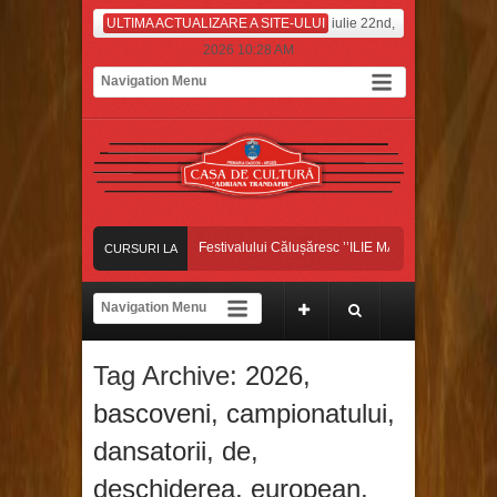
ULTIMA ACTUALIZARE A SITE-ULUI
iulie 22nd,
2026 10:28 AM
ansatorii bascoveni, pe scena Festivalului Călușăresc ’’ILIE MARTIN’’, din Colonești
CURSURI LA
ANSATORII BASCOVENI, CÂȘTIGĂTORII MARELUI PREMIU ȘI AL TROFELUI 
ZI
ansatorii bascoveni au început luna iulie pe platoul de filmare, la Antena Stars!
Tag Archive:
2026
,
ansatorii bascoveni, pe scena Festivalului Călușăresc ’’ILIE MARTIN’’, din Colonești
bascoveni
,
campionatului
,
dansatorii
,
de
,
deschiderea
,
european
,