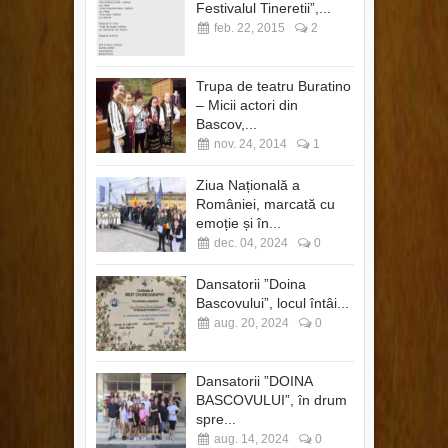
Festivalul Tineretii”,...
feb. 22, 2015
2
Trupa de teatru Buratino
– Micii actori din
Bascov,...
nov. 24, 2014
1
Ziua Națională a
României, marcată cu
emoție și în...
dec. 04, 2024
0
Dansatorii ”Doina
Bascovului”, locul întâi...
aug. 20, 2024
0
Dansatorii ”DOINA
BASCOVULUI”, în drum
spre...
aug. 14, 2024
0