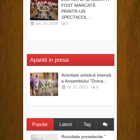
FOST MARCATĂ
PRINTR-UN
SPECTACOL...
iun. 25, 2026
0
Aparitii in presa
Activitate artistică intensă
a Ansamblului ”Doina...
iul. 31, 2023
0
Popular
Latest
Tag
Rezultate preselectie ”