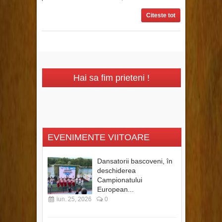
Citeste tot
Hai sa fim prieteni !
EVENIMENTE VIITOARE
Dansatorii bascoveni, în
deschiderea
Campionatului
European...
iun. 25, 2026
0