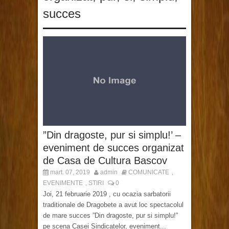
succes
”Din dragoste, pur si simplu!’ –
eveniment de succes organizat
de Casa de Cultura Bascov
mart. 07, 2019
admin
COMUNICATE
,
EVENIMENTE
STIRI
0
,
Joi, 21 februarie 2019 , cu ocazia sarbatorii
traditionale de Dragobete a avut loc spectacolul
de mare succes ”Din dragoste, pur si simplu!”
pe scena Casei Sindicatelor, eveniment...