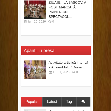
ZIUA IEI, LA BASCOV, A
FOST MARCATĂ
PRINTR-UN
SPECTACOL...
iun. 25, 2026
0
Aparitii in presa
Activitate artistică intensă
a Ansamblului ”Doina...
iul. 31, 2023
0
Popular
Latest
Tag