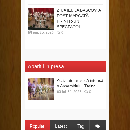
ZIUA IEI, LA BASCOV, A
FOST MARCATĂ
PRINTR-UN
SPECTACOL...
iun. 25, 2026
0
Aparitii in presa
Activitate artistică intensă
a Ansamblului ”Doina...
iul. 31, 2023
0
Popular
Latest
Tag