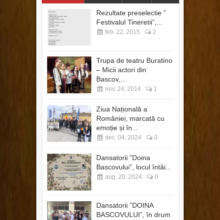
Rezultate preselectie ”
Festivalul Tineretii”,...
feb. 22, 2015
2
Trupa de teatru Buratino
– Micii actori din
Bascov,...
nov. 24, 2014
1
Ziua Națională a
României, marcată cu
emoție și în...
dec. 04, 2024
0
Dansatorii ”Doina
Bascovului”, locul întâi...
aug. 20, 2024
0
Dansatorii ”DOINA
BASCOVULUI”, în drum