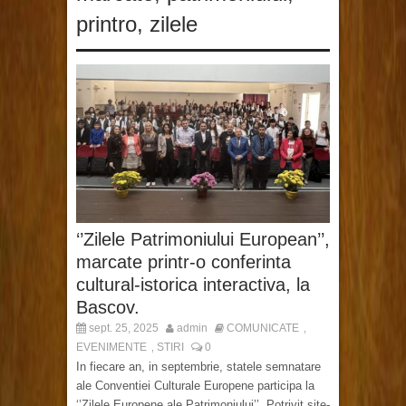
printro
,
zilele
‘’Zilele Patrimoniului European’’,
marcate printr-o conferinta
cultural-istorica interactiva, la
Bascov.
sept. 25, 2025
admin
COMUNICATE
,
EVENIMENTE
STIRI
0
,
In fiecare an, in septembrie, statele semnatare
ale Conventiei Culturale Europene participa la
‘’Zilele Europene ale Patrimoniului’’. Potrivit site-