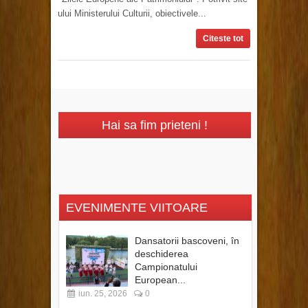
ului Ministerului Culturii, obiectivele...
Citeste tot
Hai sa fim prieteni !
EVENIMENTE VIITOARE
Dansatorii bascoveni, în
deschiderea
Campionatului
European...
iun. 25, 2026
0