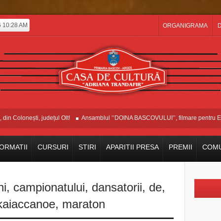
6 10:28 AM
ORGANIGRAMA
D
Colonești, județul Olt!
Ansamblul ’’DOINA BASCOVULUI’’, filmare pentru Etno 
ORMATII
CURSURI
STIRI
APARITII PRESA
PREMII
COMU
ni
,
campionatului
,
dansatorii
,
de
,
kaiaccanoe
,
maraton