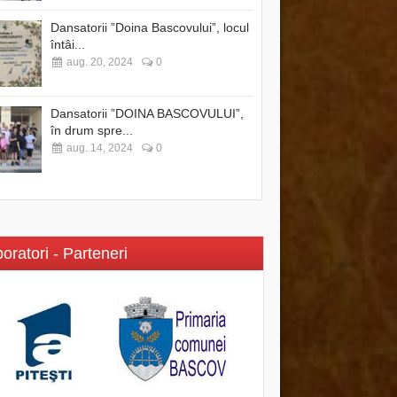
Dansatorii ”Doina Bascovului”, locul
întâi...
aug. 20, 2024
0
Dansatorii ”DOINA BASCOVULUI”,
în drum spre...
aug. 14, 2024
0
oratori - Parteneri