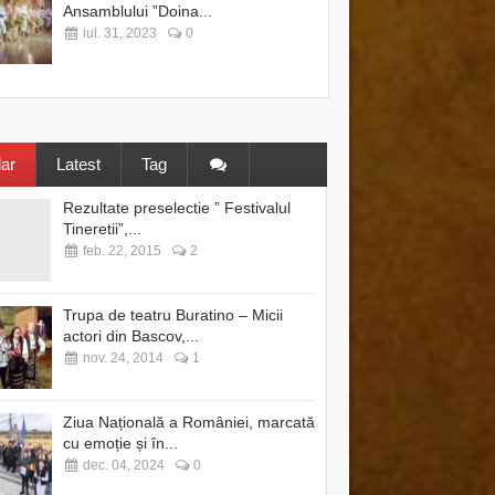
Ansamblului ”Doina...
iul. 31, 2023
0
ar
Latest
Tag
Rezultate preselectie ” Festivalul
Tineretii”,...
feb. 22, 2015
2
Trupa de teatru Buratino – Micii
actori din Bascov,...
nov. 24, 2014
1
Ziua Națională a României, marcată
cu emoție și în...
dec. 04, 2024
0