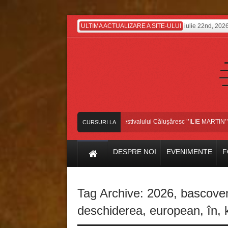
ULTIMA ACTUALIZARE A SITE-ULUI
iulie 22nd, 202
Dansatorii bascoveni, pe scena Festivalului Călușăresc ’’ILIE MARTIN’’, din 
CURSURI LA
ZI
DESPRE NOI
EVENIMENTE
F
Tag Archive:
2026
,
bascove
deschiderea
,
european
,
în
,