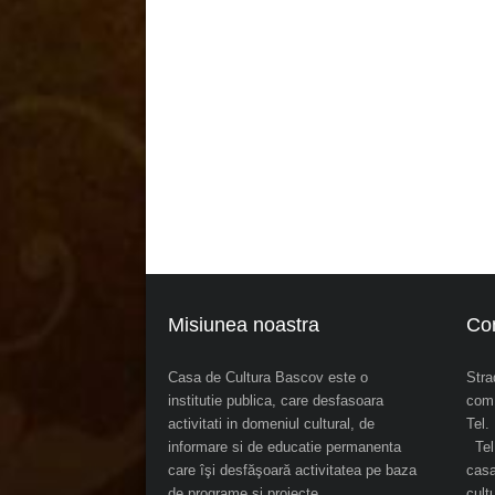
Misiunea noastra
Co
Casa de Cultura Bascov este o
Stra
institutie publica, care desfasoara
com.
activitati in domeniul cultural, de
Tel
informare si de educatie permanenta
Tel.
care îşi desfăşoară activitatea pe baza
cas
de programe şi proiecte
cul