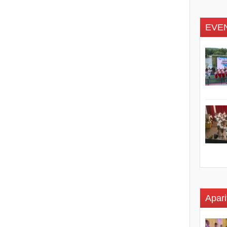
EVE
Apari