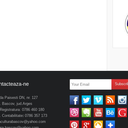
ntacteaza-ne
da Paisesti DN, nr. 127
 Bascov, jud.Arges
. Registratura: 0786 460 180
 Contabilitate
:
0786 357 173
aculturabascov@yahoo.com
tura.bascov@yahoo.com