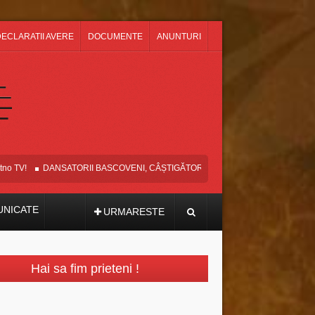
ECLARATII AVERE
DOCUMENTE
ANUNTURI
TV!
DANSATORII BASCOVENI, CÂȘTIGĂTORII MARELUI PREMIU ȘI AL TR
NICATE
URMARESTE
Hai sa fim prieteni !