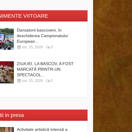
NIMENTE VIITOARE
Dansatorii bascoveni, în
deschiderea Campionatului
European...
iun. 25, 2026
0
ZIUA IEI, LA BASCOV, A FOST
MARCATĂ PRINTR-UN
SPECTACOL...
iun. 25, 2026
0
tii in presa
Activitate artistică intensă a