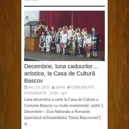
Decembrie, luna cadourilor…
artistice, la Casa de Cultură
Bascov
dec. 14, 2023
admin
COMUNICATE
,
EVENIMENTE
STIRI
0
,
Luna decembrie a venit la Casa de Cultura a
Comunei Bascov cu multe evenimente: astfel 1
Decembrie – Ziua Nationala a Romaniei
(spectacol al Ansamblului ”Doina Bascovului”)
si...