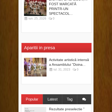
FOST MARCATĂ
PRINTR-UN
SPECTACOL...
iun. 25, 2026
0
Aparitii in presa
Activitate artistică intensă
a Ansamblului ”Doina...
iul. 31, 2023
0
Popular
Latest
Tag
Rezultate preselectie ”