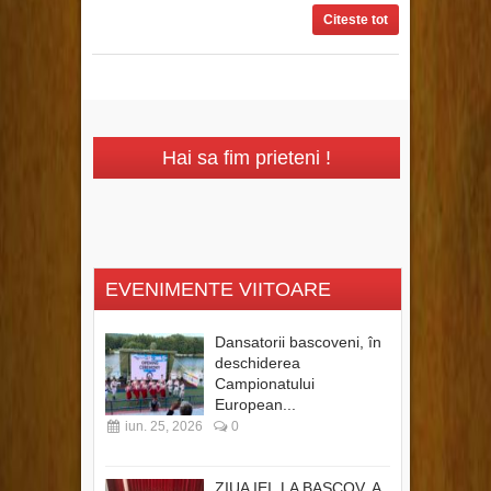
Citeste tot
Hai sa fim prieteni !
EVENIMENTE VIITOARE
Dansatorii bascoveni, în
deschiderea
Campionatului
European...
iun. 25, 2026
0
ZIUA IEI, LA BASCOV, A