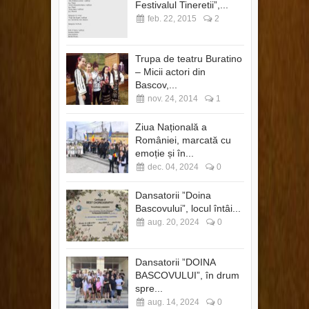
Festivalul Tineretii”,...
feb. 22, 2015
2
Trupa de teatru Buratino
– Micii actori din
Bascov,...
nov. 24, 2014
1
Ziua Națională a
României, marcată cu
emoție și în...
dec. 04, 2024
0
Dansatorii ”Doina
Bascovului”, locul întâi...
aug. 20, 2024
0
Dansatorii ”DOINA
BASCOVULUI”, în drum
spre...
aug. 14, 2024
0