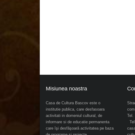
Misiunea noastra
Co
Casa de Cultura Bascov este o
Stra
institutie publica, care desfasoara
com.
activitati in domeniul cultural, de
Tel
informare si de educatie permanenta
Tel.
care îşi desfăşoară activitatea pe baza
cas
de programe şi proiecte
cul