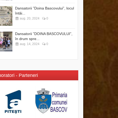
Dansatorii ”Doina Bascovului”, locul
întâi...
aug. 20, 2024
0
Dansatorii ”DOINA BASCOVULUI”,
în drum spre...
aug. 14, 2024
0
oratori - Parteneri