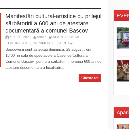
EVE
Manifestări cultural-artistice cu prilejul
sărbătoririi a 600 ani de atestare
documentară a comunei Bascov
aug. 20, 2021
admin
APARITII PRESA
,
COMUNICATE
EVENIMENTE
STIRI
0
,
,
Bascovenii sunt asteptati duminica, 29 august , ora
18.00 in sala de spectacole a Casei de Cultura a
Comunei Bascov pentru a sarbatori impreuna 600 ani de
atestare documentara a localitatii...
Citeste tot
Apari