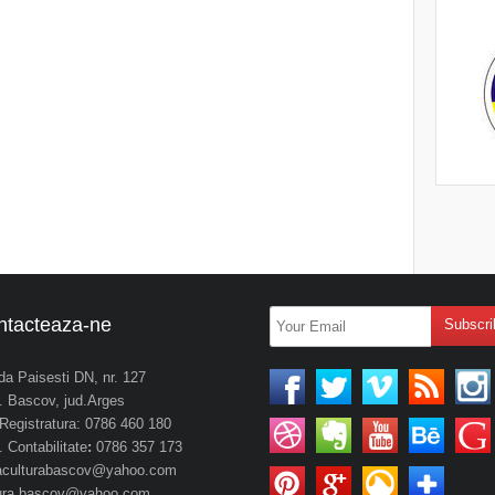
ntacteaza-ne
da Paisesti DN, nr. 127
 Bascov, jud.Arges
. Registratura: 0786 460 180
 Contabilitate
:
0786 357 173
aculturabascov@yahoo.com
tura.bascov@yahoo.com