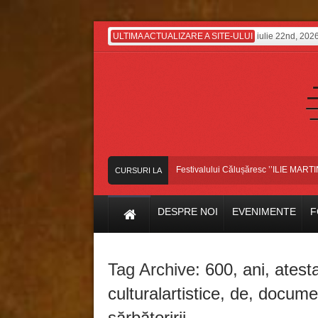
ULTIMA ACTUALIZARE A SITE-ULUI
iulie 22nd, 202
Dansatorii bascoveni, pe scena Festivalului Călușăresc ’’ILIE MARTIN’’, di
CURSURI LA
ZI
DESPRE NOI
EVENIMENTE
F
Tag Archive:
600
,
ani
,
atest
culturalartistice
,
de
,
docume
sărbătoririi