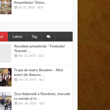
Ansamblului ”Doina...
iul. 31, 2023
0
ar
Latest
Tag
Rezultate preselectie ” Festivalul
Tineretii”,...
feb. 22, 2015
2
Trupa de teatru Buratino – Micii
actori din Bascov,...
nov. 24, 2014
1
Ziua Națională a României, marcată
cu emoție și în...
dec. 04, 2024
0