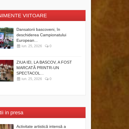
NIMENTE VIITOARE
Dansatorii bascoveni, în
deschiderea Campionatului
European...
iun. 25, 2026
0
ZIUA IEI, LA BASCOV, A FOST
MARCATĂ PRINTR-UN
SPECTACOL...
iun. 25, 2026
0
tii in presa
Activitate artistică intensă a