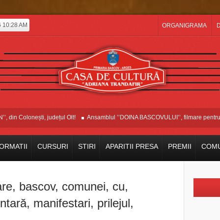
6 10:28 AM
ORGANIGRAMA
D
n Colonești, județul Olt!
Ansamblul ’’DOINA BASCOVULUI’’, filmare pentru Etn
ORMATII
CURSURI
STIRI
APARITII PRESA
PREMII
COMU
are
,
bascov
,
comunei
,
cu
,
ntară
,
manifestari
,
prilejul
,