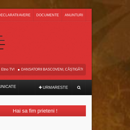
ECLARATII AVERE
DOCUMENTE
ANUNTURI
o TV!
DANSATORII BASCOVENI, CÂȘTIGĂTORII MARELUI PREMIU ȘI AL T
NICATE
URMARESTE
Hai sa fim prieteni !