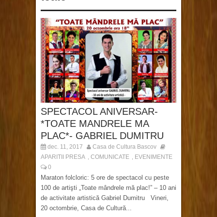
SPECTACOL ANIVERSAR-
*TOATE MANDRELE MA
PLAC*- GABRIEL DUMITRU
dec. 11, 2017
Casa de Cultura Bascov
APARITII PRESA
COMUNICATE
EVENIMENTE
,
,
0
Maraton folcloric: 5 ore de spectacol cu peste
100 de artişti „Toate mândrele mă plac!” – 10 ani
de activitate artistică Gabriel Dumitru Vineri,
20 octombrie, Casa de Cultură...