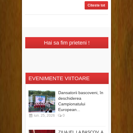
Citeste tot
Hai sa fim prieteni !
EVENIMENTE VIITOARE
Dansatorii bascoveni, în
deschiderea
Campionatului
European...
iun. 25, 2026
0
ZIUA IEI, LA BASCOV, A