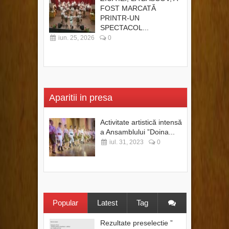
FOST MARCATĂ
PRINTR-UN
SPECTACOL...
iun. 25, 2026
0
Aparitii in presa
Activitate artistică intensă
a Ansamblului ”Doina...
iul. 31, 2023
0
Popular
Latest
Tag
Rezultate preselectie ”