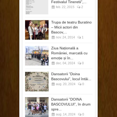
Festivalul Tineretii”,...
feb. 22, 2015
2
Trupa de teatru Buratino
– Micii actori din
Bascov,...
nov. 24, 2014
1
Ziua Națională a
României, marcată cu
emoție și în...
dec. 04, 2024
0
Dansatorii ”Doina
Bascovului”, locul întâi...
aug. 20, 2024
0
Dansatorii ”DOINA
BASCOVULUI”, în drum
spre...
aug. 14, 2024
0