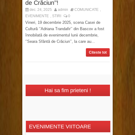
de Crăciun’’!
dec. 24, 2025
admin
COMUNICATE
,
EVENIMENTE
STIRI
0
,
Vineri, 19 decembrie 2025, scena Casei de
Cultură ‘’Adriana Trandafir’’ din Bascov a fost
înnobilată de evenimentul lunii decembrie,
‘’Seara Sfântă de Crăciun’’, la care au...
Citeste tot
Hai sa fim prieteni !
EVENIMENTE VIITOARE