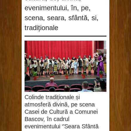
evenimentului
,
în
,
pe
,
scena
,
seara
,
sfântă
,
si
,
tradiționale
Colinde tradiționale și
atmosferă divină, pe scena
Casei de Cultură a Comunei
Bascov, în cadrul
evenimentului ‘’Seara Sfântă