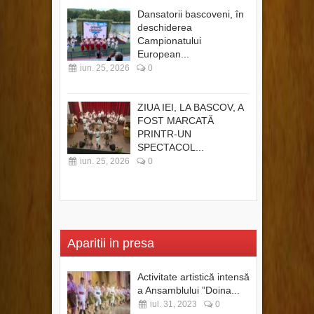
Dansatorii bascoveni, în
deschiderea
Campionatului
European...
iun. 25, 2026
0
ZIUA IEI, LA BASCOV, A
FOST MARCATĂ
PRINTR-UN
SPECTACOL...
iun. 25, 2026
0
Aparitii in presa
Activitate artistică intensă
a Ansamblului ”Doina...
iul. 31, 2023
0