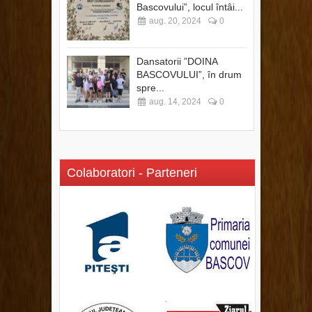
Bascovului”, locul întâi...
aug. 20, 2024
0
Dansatorii ”DOINA
BASCOVULUI”, în drum
spre...
aug. 14, 2024
0
Colaboratori - Parteneri