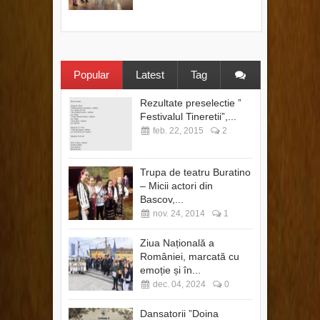
Popular
Latest
Tag
Rezultate preselectie ”
Festivalul Tineretii”,...
feb. 22, 2015
2
Trupa de teatru Buratino
– Micii actori din
Bascov,...
nov. 24, 2014
1
Ziua Națională a
României, marcată cu
emoție și în...
dec. 04, 2024
0
Dansatorii ”Doina